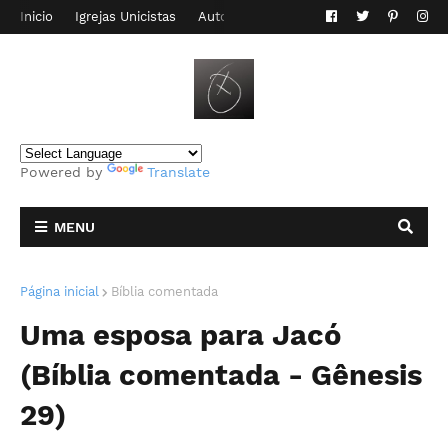
Inicio
Igrejas Unicistas
Autor do Blog
Contato
Powered by
Translate
MENU
Página inicial
Bíblia comentada
Uma esposa para Jacó
(Bíblia comentada - Gênesis
29)