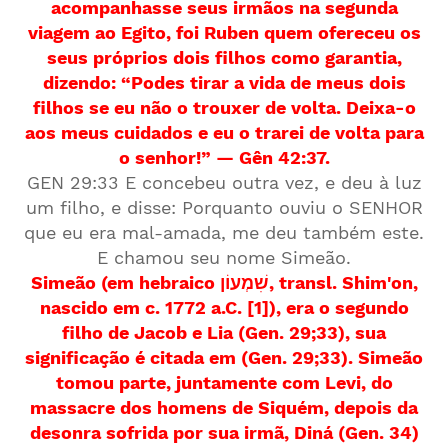
acompanhasse seus irmãos na segunda
viagem ao Egito, foi Ruben quem ofereceu os
seus próprios dois filhos como garantia,
dizendo: “Podes tirar a vida de meus dois
filhos se eu não o trouxer de volta. Deixa-o
aos meus cuidados e eu o trarei de volta para
o senhor!” — Gên 42:37.
GEN 29:33 E concebeu outra vez, e deu à luz
um filho, e disse: Porquanto ouviu o SENHOR
que eu era mal-amada, me deu também este.
E chamou seu nome Simeão.
Simeão (em hebraico שִׁמְעוֹן, transl. Shim'on,
nascido em c. 1772 a.C. [1]), era o segundo
filho de Jacob e Lia (Gen. 29;33), sua
significação é citada em (Gen. 29;33). Simeão
tomou parte, juntamente com Levi, do
massacre dos homens de Siquém, depois da
desonra sofrida por sua irmã, Diná (Gen. 34)