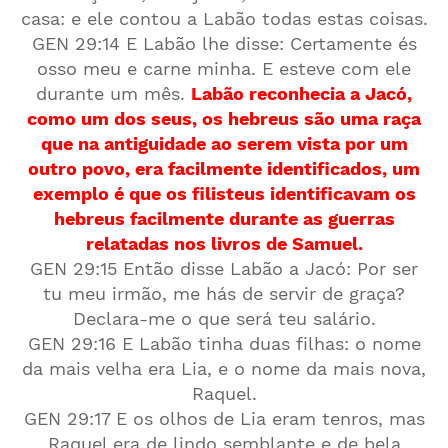
casa: e ele contou a Labão todas estas coisas.
GEN 29:14 E Labão lhe disse: Certamente és
osso meu e carne minha. E esteve com ele
durante um mês.
Labão reconhecia a Jacó,
como um dos seus, os hebreus são uma raça
que na antiguidade ao serem vista por um
outro povo, era facilmente identificados, um
exemplo é que os filisteus identificavam os
hebreus facilmente durante as guerras
relatadas nos livros de Samuel.
GEN 29:15 Então disse Labão a Jacó: Por ser
tu meu irmão, me hás de servir de graça?
Declara-me o que será teu salário.
GEN 29:16 E Labão tinha duas filhas: o nome
da mais velha era Lia, e o nome da mais nova,
Raquel.
GEN 29:17 E os olhos de Lia eram tenros, mas
Raquel era de lindo semblante e de bela