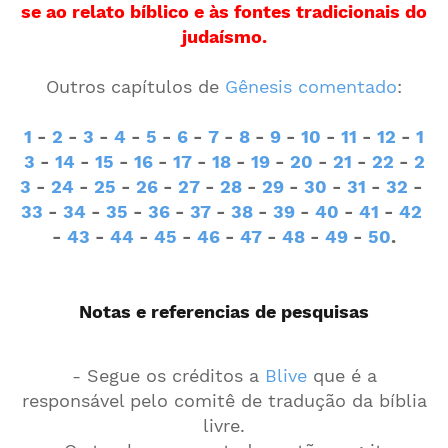
se ao relato bíblico e às fontes tradicionais do
judaísmo.
Outros capítulos de
Gênesis comentado
:
1
-
2
-
3
-
4
-
5
-
6
-
7
-
8
-
9
-
10
-
11
-
12
-
1
3
-
14
-
15
-
16
-
17
-
18
-
19
-
20
-
21
-
22
-
2
3
-
24
-
25
-
26
-
27
-
28
-
29
-
30
-
31
-
32
-
33
-
34
-
35
-
36
-
37
-
38
-
39
-
40
-
41
-
42
-
43
-
44
-
45
-
46
-
47
-
48
-
49
-
50
.
Notas e referencias de pesquisas
- Segue os créditos a
Blive
que é a
responsável pelo comitê de tradução da bíblia
livre.