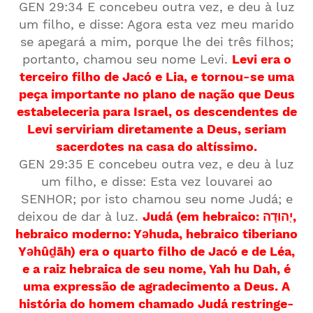
GEN 29:34 E concebeu outra vez, e deu à luz
um filho, e disse: Agora esta vez meu marido
se apegará a mim, porque lhe dei três filhos;
portanto, chamou seu nome Levi.
Levi era o
terceiro filho de Jacó e Lia, e tornou-se uma
peça importante no plano de nação que Deus
estabeleceria para Israel, os descendentes de
Levi serviriam diretamente a Deus, seriam
sacerdotes na casa do altíssimo.
GEN 29:35 E concebeu outra vez, e deu à luz
um filho, e disse: Esta vez louvarei ao
SENHOR; por isto chamou seu nome Judá; e
deixou de dar à luz.
Judá (em hebraico: יְהוּדָה,
hebraico moderno: Yəhuda, hebraico tiberiano
Yəhûḏāh) era o quarto filho de Jacó e de Léa,
e a raiz hebraica de seu nome, Yah hu Dah, é
uma expressão de agradecimento a Deus. A
história do homem chamado Judá restringe-