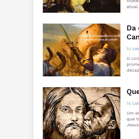
filis
atua
Da 
Ca
by
Luc
O con
prome
déca
Que
by
Luc
Um em
que t
Jesu