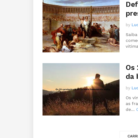
Def
pre
by
Luc
Saiba
começ
viti
Os 
da 
by
Luc
Os vi
as fr
de…
CARR