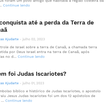
teus foram um povo antigo que habitava a região costeira da
l…
Continue lendo
conquista até a perda da Terra de
naã
as Ajudarte
-
julho 02, 2023
trole de Israel sobre a terra de Canaã, a chamada terra
tida por Deus Israel entra na terra de Canaã, após
das no d…
Continue lendo
m foi Judas Iscariotes?
as Ajudarte
-
julho 01, 2023
bolso bíblico e histórico de Judas Iscariotes, o apostolo
raiu Jesus Judas Iscariotes foi um dos 12 apóstolos de
s …
Continue lendo