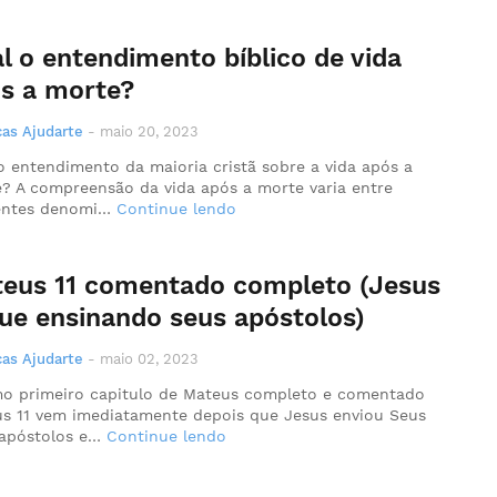
l o entendimento bíblico de vida
s a morte?
as Ajudarte
-
maio 20, 2023
o entendimento da maioria cristã sobre a vida após a
? A compreensão da vida após a morte varia entre
rentes denomi…
Continue lendo
eus 11 comentado completo (Jesus
ue ensinando seus apóstolos)
as Ajudarte
-
maio 02, 2023
o primeiro capitulo de Mateus completo e comentado
s 11 vem imediatamente depois que Jesus enviou Seus
apóstolos e…
Continue lendo