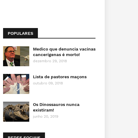
POPULARES
Medico que denuncia vacinas
cancerígenas é morto!
dezembro 29, 2018
Lista de pastores maçons
outubro 09, 2018
Os Dinossauros nunca
existiram!
junho 20, 2019
REDES SOCIAIS