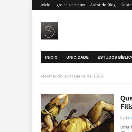
Inicio
Igrejas Unicistas
Autor do Blog
Conta
INICIO
UNICIDADE
ESTUDOS BÍBLIC
Mostrando postagens de 2023
Que
Fil
by
Luc
Uma b