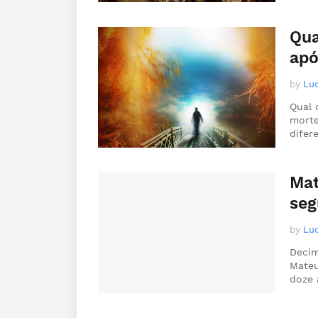
Qua
apó
by
Luc
Qual 
morte
dife
Mat
seg
by
Luc
Decim
Mateu
doze 