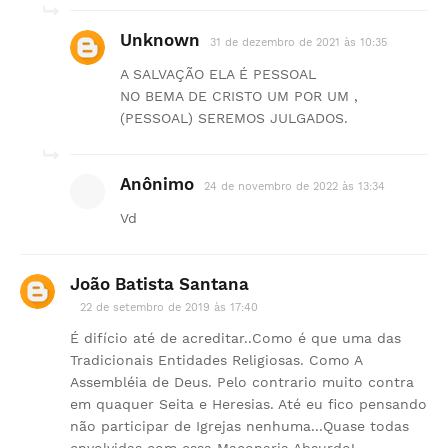
Unknown
31 de dezembro de 2021 às 10:35
A SALVAÇÃO ELA É PESSOAL
NO BEMA DE CRISTO UM POR UM ,
(PESSOAL) SEREMOS JULGADOS.
Anônimo
24 de novembro de 2022 às 13:34
Vd
João Batista Santana
22 de setembro de 2019 às 17:40
É difício até de acreditar..Como é que uma das
Tradicionais Entidades Religiosas. Como A
Assembléia de Deus. Pelo contrario muito contra
em quaquer Seita e Heresias. Até eu fico pensando
não participar de Igrejas nenhuma...Quase todas