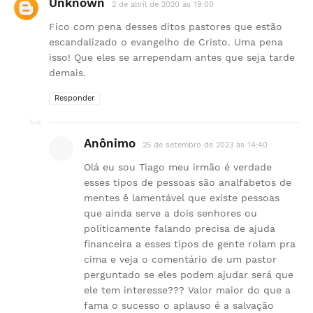
Unknown
2 de abril de 2020 às 19:00
Fico com pena desses ditos pastores que estão
escandalizado o evangelho de Cristo. Uma pena
isso! Que eles se arrependam antes que seja tarde
demais.
Responder
Anônimo
25 de setembro de 2023 às 14:40
Olá eu sou Tiago meu irmão é verdade
esses tipos de pessoas são analfabetos de
mentes ê lamentável que existe pessoas
que ainda serve a dois senhores ou
políticamente falando precisa de ajuda
financeira a esses tipos de gente rolam pra
cima e veja o comentário de um pastor
perguntado se eles podem ajudar será que
ele tem interesse??? Valor maior do que a
fama o sucesso o aplauso é a salvação