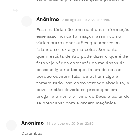
Anônimo
2 de agosto de 2022 às 01:00
Essa matéria não tem nenhuma informação
esse saad nunca foi maçon assim como
vários outros charlatões que aparecem
falando ser ex alguma coisa. Somente
quem está lá dentro pode dizer o que é de
fato.vejo vários comentários maldosos de
pessoas ignorantes que falam de coisas
porque ouviram falar ou acham algo e
tomam tudo isso como verdade absoluta, o
povo cristão deveria se preocupar em
pregar o amor e o reino de Deus e parar de
se preocupar com a ordem maçônica.
Anônimo
19 de julho de 2019 às 22:39
Carambaa