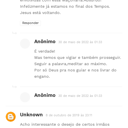
envolvidas com essa Maçonaria.Absurdo!
Infelizmente já estamos no final dos Tempos.
Jesus está voltando.
Responder
Anônimo
30 de maio de 2022 às 01:33
É verdade!
Mas temos que vigiar e também prosseguir.
Seguir a palavra,meditar ao máximo.
Por só Deus pra nos guiar e nos livrar do
engano.
Anônimo
30 de maio de 2022 às 01:33
Unknown
8 de outubro de 2019 às 23:11
Acho interessante o desejo de certos irmãos