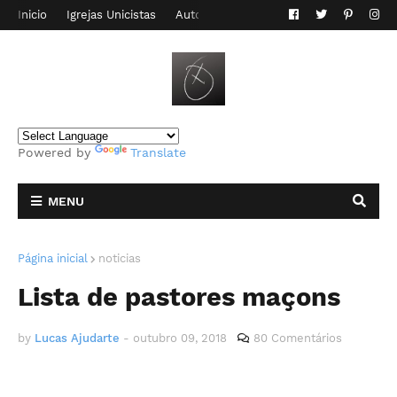
Inicio
Igrejas Unicistas
Autor do Blog
Contato
Powered by
Translate
MENU
Página inicial
noticias
Lista de pastores maçons
by
Lucas Ajudarte
-
outubro 09, 2018
80 Comentários