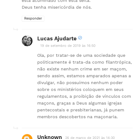
está acuminado com esta seita.
Deus tenha misericórdia de nós.
Responder
Lucas Ajudarte
19 de setembro de 2019 às 16:50
Ola, por tratar-se de uma sociedade que
politicamente é trata-da como filantrópica,
não existe nenhum crime em ser maçom,
sendo assim, estamos amparados apenas a
divulgar, não possuímos nenhum poder
sobre os ministérios coloquem em seus
regulamentos, a proibição de vínculos com
maçons, graças a Deus algumas igrejas
pentecostais e presbiterianas, já punem
membros descobertos na maçonaria.
Unknown
26 de março de 2021 às 14:30