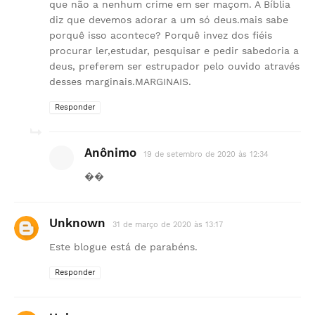
que não a nenhum crime em ser maçom. A Bíblia
diz que devemos adorar a um só deus.mais sabe
porquê isso acontece? Porquê invez dos fiéis
procurar ler,estudar, pesquisar e pedir sabedoria a
deus, preferem ser estrupador pelo ouvido através
desses marginais.MARGINAIS.
Responder
Anônimo
19 de setembro de 2020 às 12:34
��
Unknown
31 de março de 2020 às 13:17
Este blogue está de parabéns.
Responder