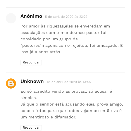
Anônimo
5 de abril de 2020 às 23:29
Por amor às riquezas,eles se enveredam em
associações com o mundo.meu pastor foi
convidado por um grupo de
"pastores"maçons,como rejeitou, foi ameaçado. E
isso já a anos atrás
Responder
Unknown
18 de abril de 2020 às 13:45
Eu só acredito vendo as provas,, só acusar é
simples.
Já que o senhor está acusando eles, prova amigo,
coloca fotos para que todos vejam ou então vc é
um mentiroso e difamador.
Responder