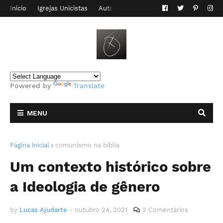
Inicio
Igrejas Unicistas
Autor do Blog
Contato
Powered by
Translate
MENU
Página inicial
comunismo na biblia
Um contexto histórico sobre
a Ideologia de gênero
by
Lucas Ajudarte
-
outubro 24, 2021
2 Comentários