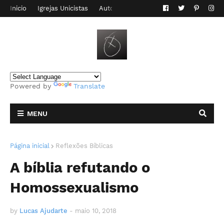
Inicio
Igrejas Unicistas
Autor do Blog
Contato
Powered by
Translate
MENU
Página inicial
Reflexões Bíblicas
A bíblia refutando o
Homossexualismo
by
Lucas Ajudarte
-
maio 10, 2018