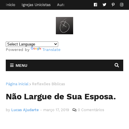
Inicio
Igrejas Unicistas
Autor do Blog
Contato
Powered by
Translate
MENU
Página inicial
Reflexões Bíblicas
Não Largue de Sua Esposa.
by
Lucas Ajudarte
-
março 17, 2019
0 Comentários