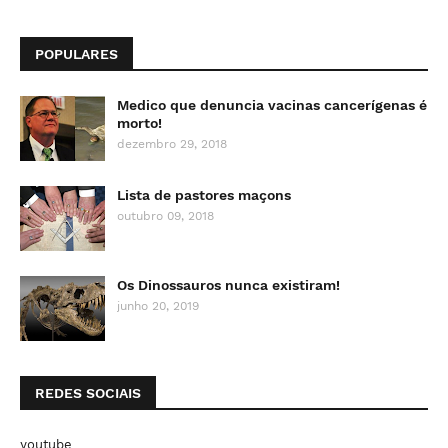
POPULARES
Medico que denuncia vacinas cancerígenas é
morto!
dezembro 29, 2018
Lista de pastores maçons
outubro 09, 2018
Os Dinossauros nunca existiram!
junho 20, 2019
REDES SOCIAIS
youtube