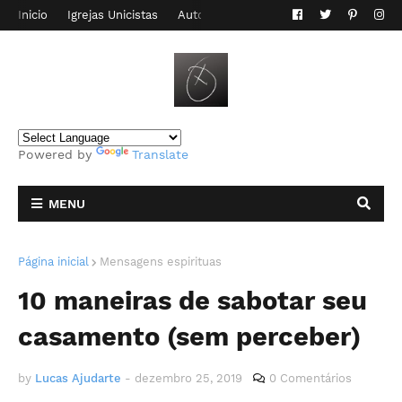
Inicio
Igrejas Unicistas
Autor do Blog
Contato
Powered by
Translate
MENU
Página inicial
Mensagens espirituas
10 maneiras de sabotar seu
casamento (sem perceber)
by
Lucas Ajudarte
-
dezembro 25, 2019
0 Comentários