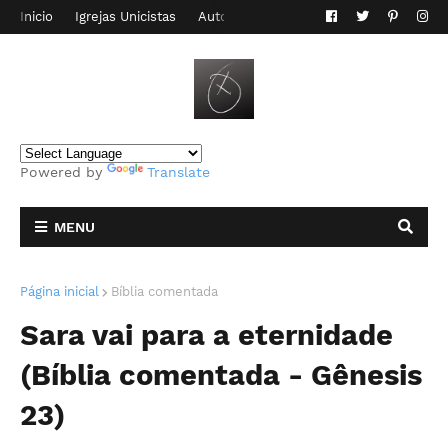
Inicio
Igrejas Unicistas
Autor do Blog
Contato
Powered by
Translate
MENU
Página inicial
Bíblia comentada
Sara vai para a eternidade
(Bíblia comentada - Gênesis
23)