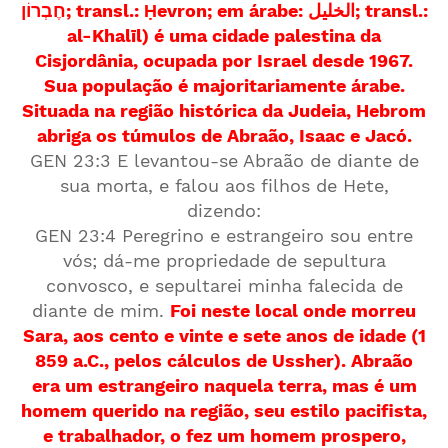
חֶבְרוֹן; transl.: Ḥevron; em árabe: الخليل; transl.:
al-Khalīl) é uma cidade palestina da
Cisjordânia, ocupada por Israel desde 1967.
Sua população é majoritariamente árabe.
Situada na região histórica da Judeia, Hebrom
abriga os túmulos de Abraão, Isaac e Jacó.
GEN 23:3 E levantou-se Abraão de diante de
sua morta, e falou aos filhos de Hete,
dizendo:
GEN 23:4 Peregrino e estrangeiro sou entre
vós; dá-me propriedade de sepultura
convosco, e sepultarei minha falecida de
diante de mim.
Foi neste local onde morreu
Sara, aos cento e vinte e sete anos de idade (1
859 a.C., pelos cálculos de Ussher). Abraão
era um estrangeiro naquela terra, mas é um
homem querido na região, seu estilo pacifista,
e trabalhador, o fez um homem prospero,