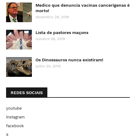
Medico que denuncia vacinas cancerígenas é
morto!
dezembro 29, 2018
Lista de pastores maçons
outubro 09, 2018
Os Dinossauros nunca existiram!
junho 20, 2019
REDES SOCIAIS
youtube
instagram
facebook
X