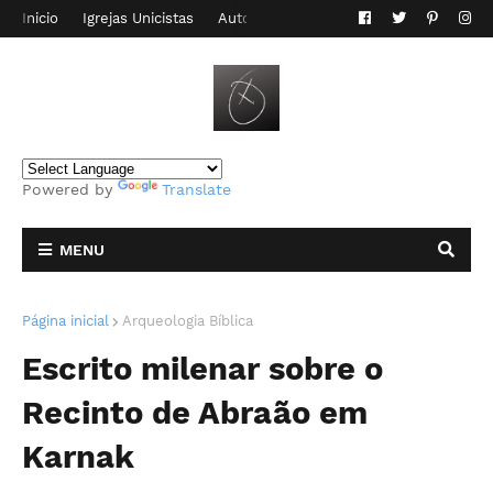
Inicio
Igrejas Unicistas
Autor do Blog
Contato
Powered by
Translate
MENU
Página inicial
Arqueologia Bíblica
Escrito milenar sobre o
Recinto de Abraão em
Karnak