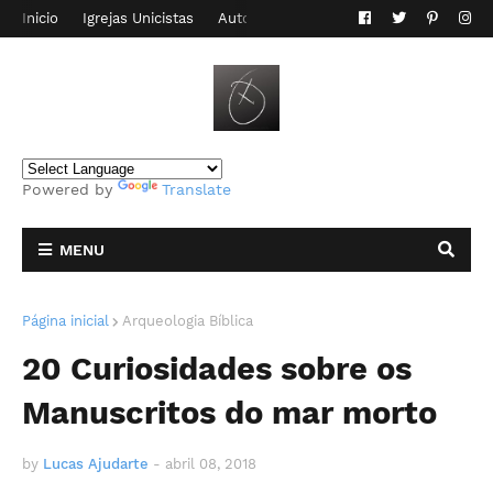
Inicio
Igrejas Unicistas
Autor do Blog
Contato
Powered by
Translate
MENU
Página inicial
Arqueologia Bíblica
20 Curiosidades sobre os
Manuscritos do mar morto
by
Lucas Ajudarte
-
abril 08, 2018