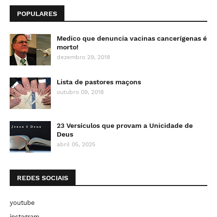
POPULARES
Medico que denuncia vacinas cancerígenas é
morto!
dezembro 29, 2018
Lista de pastores maçons
outubro 09, 2018
23 Versículos que provam a Unicidade de
Deus
abril 05, 2025
REDES SOCIAIS
youtube
instagram