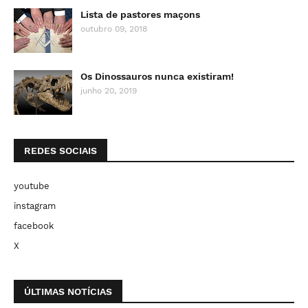
Lista de pastores maçons
outubro 09, 2018
Os Dinossauros nunca existiram!
junho 20, 2019
REDES SOCIAIS
youtube
instagram
facebook
X
ÚLTIMAS NOTÍCIAS