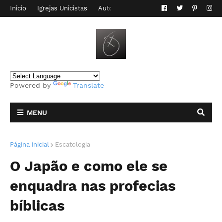
Inicio
Igrejas Unicistas
Autor do Blog
Contato
Powered by
Translate
MENU
Página inicial
Escatologia
O Japão e como ele se
enquadra nas profecias
bíblicas