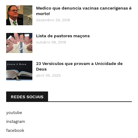
Medico que denuncia vacinas cancerígenas é
morto!
dezembro 29, 2018
Lista de pastores maçons
outubro 09, 2018
23 Versículos que provam a Unicidade de
Deus
abril 05, 2025
REDES SOCIAIS
youtube
instagram
facebook