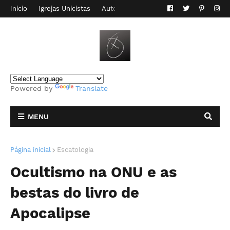
Inicio
Igrejas Unicistas
Autor do Blog
Contato
Powered by
Translate
MENU
Página inicial
Escatologia
Ocultismo na ONU e as
bestas do livro de
Apocalipse