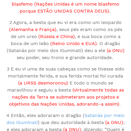
blasfemo (Nações Unidas é um nome blasfemo
porque ESTÃO UNIDAS CONTRA DEUS).
2 Agora, a besta que eu vi era como um leopardo
(Alemanha e França)
, seus pés eram como os pés
de um urso
(Rússia e China)
, e sua boca como a
boca de um leão
(Reino Unido e EUA)
. O dragão
(Satanás por meio dos Illuminati) deu a ele
(a ONU)
seu poder, seu trono e grande autoridade.
3 E eu vi uma de suas cabeças como se tivesse sido
mortalmente ferida, e sua ferida mortal foi curada
(a URSS desmoronou)
E todo o mundo se
maravilhou e seguiu a besta
(virtualmente todas as
nações da Terra se submeteram aos projetos e
objetivos das Nações Unidas, adorando-a assim)
.
4 Então, eles adoraram o dragão (
Satanás por meio
dos Illuminati
) que deu autoridade à besta
(a ONU)
;
e eles adoraram a besta
(a ONU)
, dizendo: “Quem é