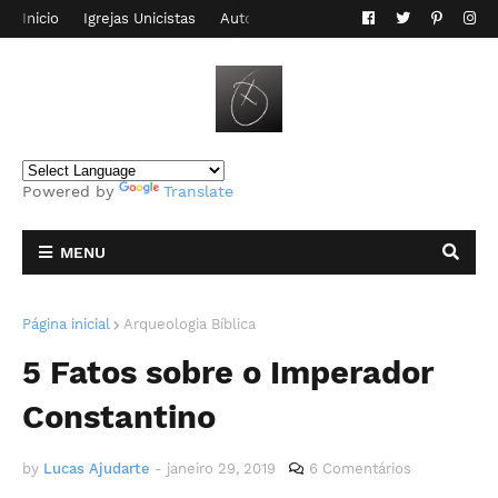
Inicio
Igrejas Unicistas
Autor do Blog
Contato
Powered by
Translate
MENU
Página inicial
Arqueologia Bíblica
5 Fatos sobre o Imperador
Constantino
by
Lucas Ajudarte
-
janeiro 29, 2019
6 Comentários