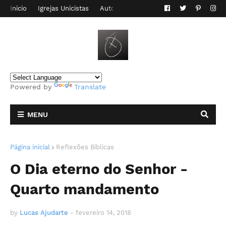
Inicio
Igrejas Unicistas
Autor do Blog
Contato
Powered by
Translate
MENU
Página inicial
Reflexões Bíblicas
O Dia eterno do Senhor -
Quarto mandamento
by
Lucas Ajudarte
-
fevereiro 14, 2018