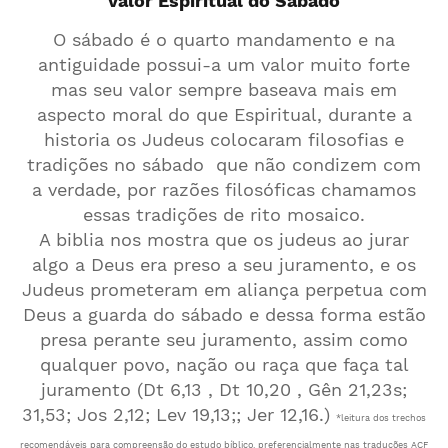
valor Espiritual do Sábado
O sábado é o quarto mandamento e na
antiguidade possui-a um valor muito forte
mas seu valor sempre baseava mais em
aspecto moral do que Espiritual, durante a
historia os Judeus colocaram filosofias e
tradições no sábado que não condizem com
a verdade, por razões filosóficas chamamos
essas tradições de rito mosaico.
A biblia nos mostra que os judeus ao jurar
algo a Deus era preso a seu juramento, e os
Judeus prometeram em aliança perpetua com
Deus a guarda do sábado e dessa forma estão
presa perante seu juramento, assim como
qualquer povo, nação ou raça que faça tal
juramento (Dt 6,13 , Dt 10,20 , Gên 21,23s;
31,53; Jos 2,12; Lev 19,13;; Jer 12,16.)
*leitura dos trechos
recomendáveis para compreensão do estudo bíblico, preferencialmente nas traduções ACF