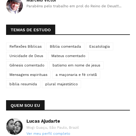
Marcelo Victor
Parabéns pelo trabalho em prol do Reino de Deus!!!...
TEMAS DE ESTUDO
Reflexões Bíblicas
Bíblia comentada
Escatologia
Unicidade de Deus
Mateus comentado
Gênesis comentado
batismo em nome de jesus
Mensagens espirituas
a maçonaria e fé cristã
bíblia resumida
plural majestático
QUEM SOU EU
Lucas Ajudarte
Mogi Guaçu, São Paulo, Brazil
Ver meu perfil completo