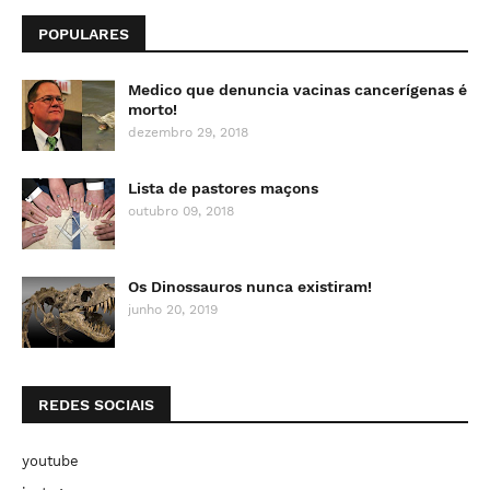
POPULARES
Medico que denuncia vacinas cancerígenas é
morto!
dezembro 29, 2018
Lista de pastores maçons
outubro 09, 2018
Os Dinossauros nunca existiram!
junho 20, 2019
REDES SOCIAIS
youtube