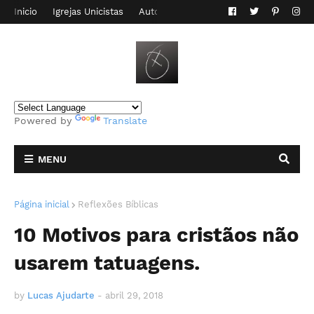
Inicio
Igrejas Unicistas
Autor do Blog
Contato
Powered by
Translate
MENU
Página inicial
Reflexões Bíblicas
10 Motivos para cristãos não
usarem tatuagens.
by
Lucas Ajudarte
-
abril 29, 2018