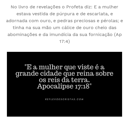
No livro de revelações o Profeta diz: E a mulher
estava vestida de púrpura e de escarlata, e
adornada com ouro, e pedras preciosas e pérolas; e
tinha na sua mão um cálice de ouro cheio das
abominações e da imundícia da sua fornicação (Ap
17:4)