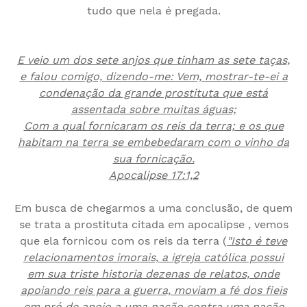
tudo que nela é pregada.
E veio um dos sete anjos que tinham as sete taças,
e falou comigo, dizendo-me: Vem, mostrar-te-ei a
condenação da grande prostituta que está
assentada sobre muitas águas;
Com a qual fornicaram os reis da terra; e os que
habitam na terra se embebedaram com o vinho da
sua fornicação.
Apocalipse 17:1,2
Em busca de chegarmos a uma conclusão, de quem
se trata a prostituta citada em apocalipse , vemos
que ela fornicou com os reis da terra (
"Isto é teve
relacionamentos imorais, a igreja católica possui
em sua triste historia dezenas de relatos, onde
apoiando reis para a guerra, moviam a fé dos fieis
em pró de apoio a uma nação contra uma nação