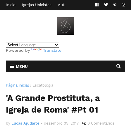
Inicio
Igrejas Unicistas
Autor do Blog
Contato
Powered by
Translate
MENU
Página inicial
Escatologia
'A Grande Prostituta, a
Igreja de Roma' #Pt 01
by
Lucas Ajudarte
-
dezembro 05, 2017
0 Comentários