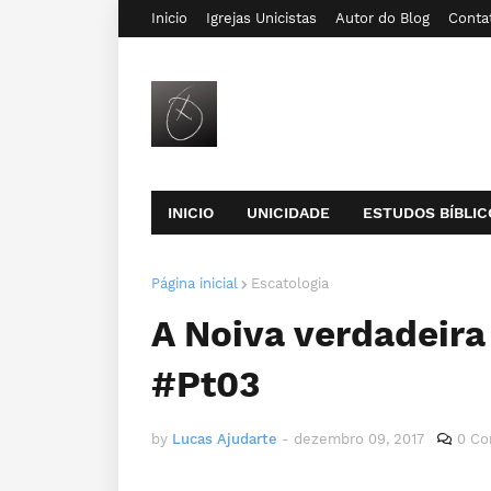
Inicio
Igrejas Unicistas
Autor do Blog
Conta
INICIO
UNICIDADE
ESTUDOS BÍBLIC
Página inicial
Escatologia
A Noiva verdadeira
#Pt03
by
Lucas Ajudarte
-
dezembro 09, 2017
0 Co