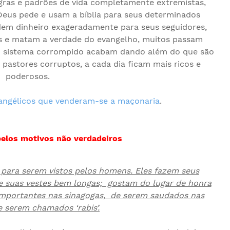
ras e padrões de vida completamente extremistas,
Deus pede e usam a bíblia para seus determinados
edem dinheiro exageradamente para seus seguidores,
cos e matam a verdade do evangelho, muitos passam
no sistema corrompido acabam dando além do que são
pastores corruptos, a cada dia ficam mais ricos e
poderosos.
angélicos que venderam-se a maçonaria
.
pelos motivos não verdadeiros
 para serem vistos pelos homens. Eles fazem seus
 de suas vestes bem longas; gostam do lugar de honra
importantes nas sinagogas, de serem saudados nas
e serem chamados ‘rabis’.