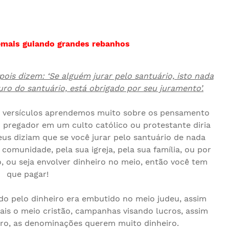
emais guiando grandes rebanhos
pois dizem: ‘Se alguém jurar pelo santuário, isto nada
uro do santuário, está obrigado por seu juramento’.
s versículos aprendemos muito sobre os pensamento
m pregador em um culto católico ou protestante diria
eus diziam que se você jurar pelo santuário de nada
a comunidade, pela sua igreja, pela sua família, ou por
, ou seja envolver dinheiro no meio, então você tem
que pagar!
o pelo dinheiro era embutido no meio judeu, assim
is o meio cristão, campanhas visando lucros, assim
o, as denominações querem muito dinheiro.