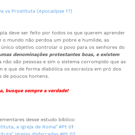
a vs Prostituta (Apocalipse 17)
pla deve ser feito por todos os que querem aprender
ue o mundo não perdoa um pobre e humilde, as
nico objetivo controlar o povo para os senhores do
gumas denominações protestantes boas, e existem
a não são pessoas e sim o sistema corrompido que as
m e que de forma diabólica os escraviza em pró dos
s de poucos homens.
, busque sempre a verdade!
ementares desse estudo bíblico:
tituta, a Igreja de Roma" #Pt 0
1
ituta" Igrejas disfarçadas #Pt 02