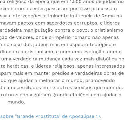
ma religioso da época que em 1.500 anos de judaísmo
ssim como os estes passaram por esse processo o
ssas intervenções, a iminente influencia de Roma na
ormavam pactos com sacerdotes corruptos, e lideres
erdadeira manipulação contra o povo, o cristianismo
ição de valores, onde o império romano não apenas
mo no caso dos judeus mas em aspecto teológico e
ndiu com o cristianismo, e com uma evolução, com o
uma verdadeira mudança cada vez mais diabólica no
 heréticas, e lideres religiosos, apenas interessados
upam mais em manter prédios e verdadeiras obras de
 do que ajudar a melhorar o mundo, promovendo
da a necessitados entre outros serviços que com dez
ruturas conseguiriam grande eficiência em ajudar o
mundo.
sobre "Grande Prostituta" de Apocalipse 17
.