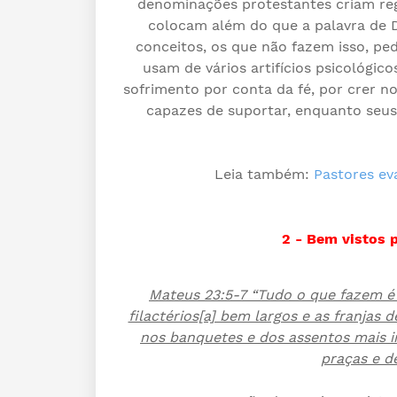
denominações protestantes criam reg
colocam além do que a palavra de 
conceitos, os que não fazem isso, p
usam de vários artifícios psicológi
sofrimento por conta da fé, por crer 
capazes de suportar, enquanto seus 
Leia também:
Pastores ev
2 - Bem vistos 
Mateus 23:5-7 “Tudo o que fazem é
filactérios[a] bem largos e as franjas
nos banquetes e dos assentos mais 
praças e d