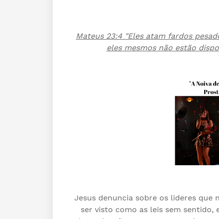
Mateus 23:4 "Eles atam fardos pesa
eles mesmos não estão dispo
Jesus denuncia sobre os lideres que 
ser visto como as leis sem sentido