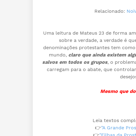
Relacionado:
Noiv
Uma leitura de Mateus 23 de forma am
sobre a verdade, a verdade é q
denominações protestantes tem como ú
mundo,
claro que ainda existem al
salvos em todos os grupos
, o problem
carregam para o abate, que controla
desejo
Mesmo que doa
Leia textos compl
👉
"A Grande Pros
👉
"Filhas da Prost