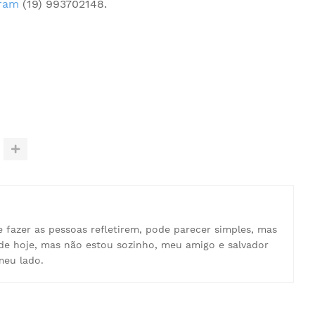
gram
(19) 993702148.
e fazer as pessoas refletirem, pode parecer simples, mas
de hoje, mas não estou sozinho, meu amigo e salvador
meu lado.