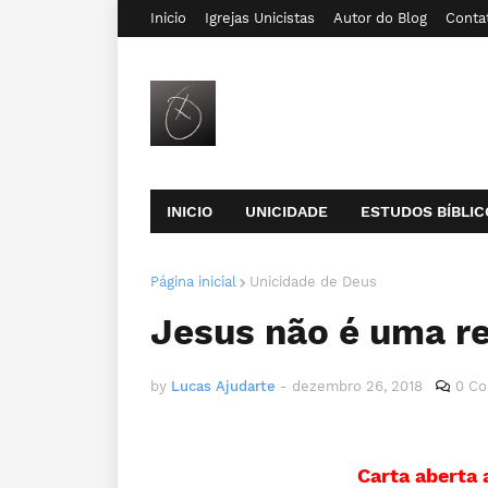
Inicio
Igrejas Unicistas
Autor do Blog
Conta
INICIO
UNICIDADE
ESTUDOS BÍBLIC
Página inicial
Unicidade de Deus
Jesus não é uma re
by
Lucas Ajudarte
-
dezembro 26, 2018
0 Co
Carta aberta 