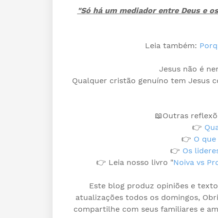
"Só há um mediador entre Deus e os
Leia também:
Porq
Jesus não é ne
Qualquer cristão genuíno tem Jesus co
📖Outras reflex
👉
Qua
👉
O que 
👉
Os lidere
👉 Leia nosso livro "
Noiva vs Pr
Este blog produz opiniões e text
atualizações todos os domingos, Obri
compartilhe com seus familiares e am