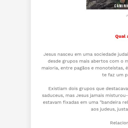
J
Qual 
Jesus nasceu em uma sociedade judaica
desde grupos mais abertos com o mu
maioria, entre pagãos e monoteístas, é
te faz um p
Existiam dois grupos que destacava
saduceus, mas Jesus jamais misturou-
estavam fixadas em uma "bandeira reli
aos judeus, jus
Relacio