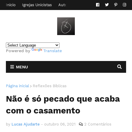
Inicio
Igrejas Unicistas
Autor do Blog
Contato
Powered by
Translate
MENU
Página inicial
Reflexões Bíblicas
Não é só pecado que acaba
com o casamento
by
Lucas Ajudarte
-
outubro 06, 2021
2 Comentários