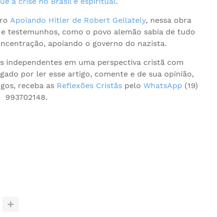
ue a crise no Brasil é espiritual
.
vro
Apoiando Hitler de Robert Gellately
, nessa obra
 e testemunhos, como o povo alemão sabia de tudo
ncentração, apoiando o governo do nazista.
os independentes em uma perspectiva cristã com
gado por ler esse artigo, comente e de sua opinião,
igos, receba as
Reflexões Cristãs
pelo
WhatsApp
(19)
993702148.