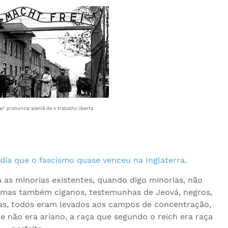
ei" pronuncia alemã de o trabalho liberta
dia que o fascismo quase venceu na Inglaterra
.
 as minorias existentes, quando digo minorias, não
 mas também ciganos, testemunhas de Jeová, negros,
das, todos eram levados aos campos de concentração,
e não era ariano, a raça que segundo o reich era raça