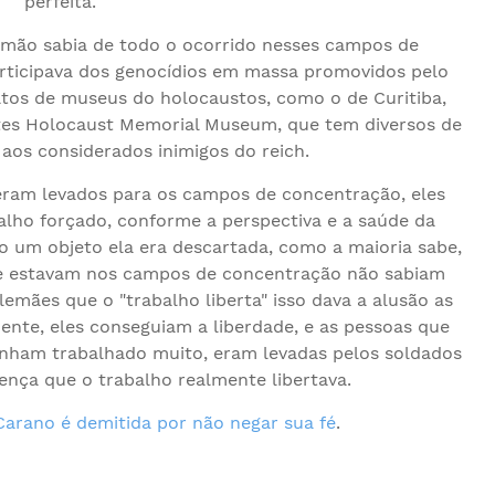
perfeita.
emão sabia de todo o ocorrido nesses campos de
ticipava dos genocídios em massa promovidos pelo
atos de museus do holocaustos, como o de Curitiba,
tes Holocaust Memorial Museum, que tem diversos de
 aos considerados inimigos do reich.
eram levados para os campos de concentração, eles
ho forçado, conforme a perspectiva e a saúde da
 um objeto ela era descartada, como a maioria sabe,
ue estavam nos campos de concentração não sabiam
lemães que o "trabalho liberta" isso dava a alusão as
ente, eles conseguiam a liberdade, e as pessoas que
tinham trabalhado muito, eram levadas pelos soldados
rença que o trabalho realmente libertava.
Carano é demitida por não negar sua fé
.