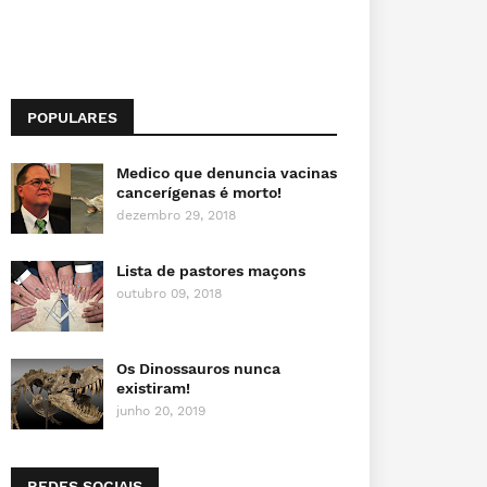
POPULARES
Medico que denuncia vacinas
cancerígenas é morto!
dezembro 29, 2018
Lista de pastores maçons
outubro 09, 2018
Os Dinossauros nunca
existiram!
junho 20, 2019
REDES SOCIAIS