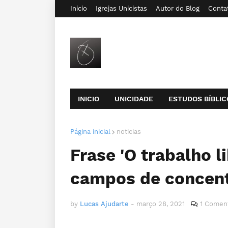
Inicio
Igrejas Unicistas
Autor do Blog
Conta
INICIO
UNICIDADE
ESTUDOS BÍBLIC
Página inicial
noticias
Frase 'O trabalho l
campos de concen
by
Lucas Ajudarte
-
março 28, 2021
1 Coment