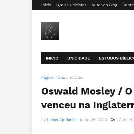
Inicio
Igrejas Unicistas
Autor do Blog
Conta
INICIO
UNICIDADE
ESTUDOS BÍBLIC
Página inicial
noticias
Oswald Mosley / O
venceu na Inglater
by
Lucas Ajudarte
-
julho 26, 2020
1 Coment