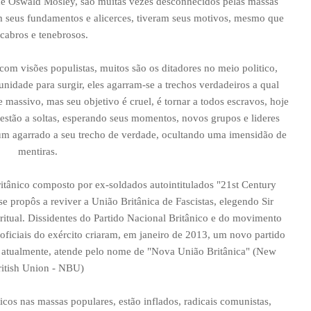
 de Oswald Mosley, são muitas vezes desconhecidos pelas massas
m seus fundamentos e alicerces, tiveram seus motivos, mesmo que
cabros e tenebrosos.
com visões populistas, muitos são os ditadores no meio politico,
idade para surgir, eles agarram-se a trechos verdadeiros a qual
massivo, mas seu objetivo é cruel, é tornar a todos escravos, hoje
estão a soltas, esperando seus momentos, novos grupos e lideres
a um agarrado a seu trecho de verdade, ocultando uma imensidão de
mentiras.
itânico composto por ex-soldados autointitulados "21st Century
e propôs a reviver a União Britânica de Fascistas, elegendo Sir
itual. Dissidentes do Partido Nacional Britânico e do movimento
ficiais do exército criaram, em janeiro de 2013, um novo partido
e, atualmente, atende pelo nome de "Nova União Britânica" (New
ritish Union - NBU)
icos nas massas populares, estão inflados, radicais comunistas,