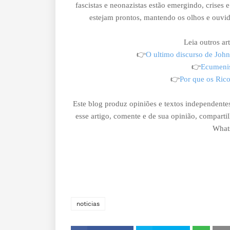
fascistas e neonazistas estão emergindo, crises 
estejam prontos, mantendo os olhos e ouvido
Leia outros ar
👉
O ultimo discurso de Joh
👉
Ecumenis
👉
Por que os Ric
Este blog produz opiniões e textos independentes
esse artigo, comente e de sua opinião, comparti
What
noticias