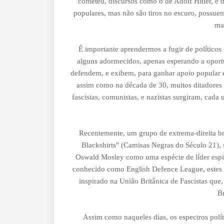
cometeu, discursos como o de Adolf Hitler, e
populares, mas não são tiros no escuro, possue
ma
É importante aprendermos a fugir de políticos 
alguns adormecidos, apenas esperando a oportun
defendem, e exibem, para ganhar apoio popular e 
assim como na década de 30, muitos ditadores 
fascistas, comunistas, e nazistas surgiram, cad
Recentemente, um grupo de extrema-direita br
Blackshirts" (Camisas Negras do Século 21), s
Oswald Mosley como uma espécie de líder espir
conhecido como English Defence League, estes o
inspirado na União Britânica de Fascistas qu
B
Assim como naqueles dias, os espectros polít