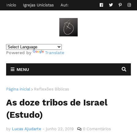
Inicio
Igrejas Unicistas
Autor do Blog
Contato
Powered by
Translate
MENU
Página inicial
Reflexões Bíblicas
As doze tribos de Israel
(Estudo)
by
Lucas Ajudarte
-
junho 22, 2019
0 Comentários