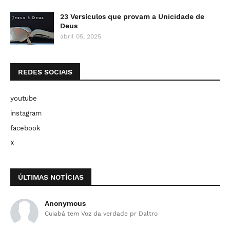
23 Versículos que provam a Unicidade de
Deus
abril 05, 2025
REDES SOCIAIS
youtube
instagram
facebook
X
ÚLTIMAS NOTÍCIAS
Anonymous
Cuiabá tem Voz da verdade pr Daltro