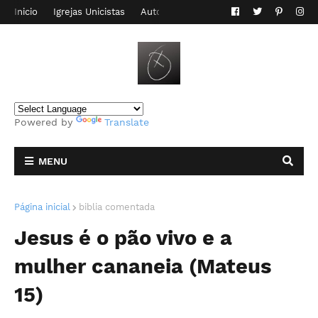
Inicio
Igrejas Unicistas
Autor do Blog
Contato
Powered by
Translate
MENU
Página inicial
biblia comentada
Jesus é o pão vivo e a
mulher cananeia (Mateus
15)