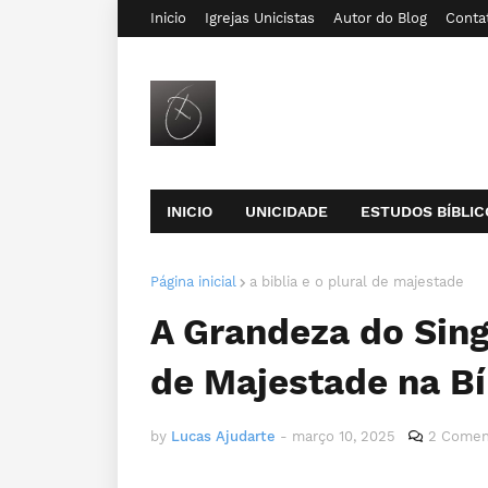
Inicio
Igrejas Unicistas
Autor do Blog
Conta
INICIO
UNICIDADE
ESTUDOS BÍBLIC
Página inicial
a biblia e o plural de majestade
A Grandeza do Sing
de Majestade na Bí
by
Lucas Ajudarte
-
março 10, 2025
2 Comen