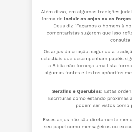
Além disso, em algumas tradições juda
forma de
incluir os anjos ou as força
Deus diz "Façamos o homem à noss
comentaristas sugerem que isso refl
consulta 
Os anjos da criação, segundo a tradiçã
celestiais que desempenham papéis sig
a Bíblia não forneça uma lista forma
algumas fontes e textos apócrifos m
Serafins e Querubins
: Estas orde
Escrituras como estando próximas a
podem ser vistos como p
Esses anjos não são diretamente menc
seu papel como mensageiros ou execu