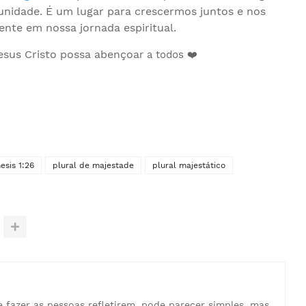
idade. É um lugar para crescermos juntos e nos
te em nossa jornada espiritual.
esus Cristo possa abençoa
r a todos ❤️
esis 1:26
plural de majestade
plural majestático
e fazer as pessoas refletirem, pode parecer simples, mas