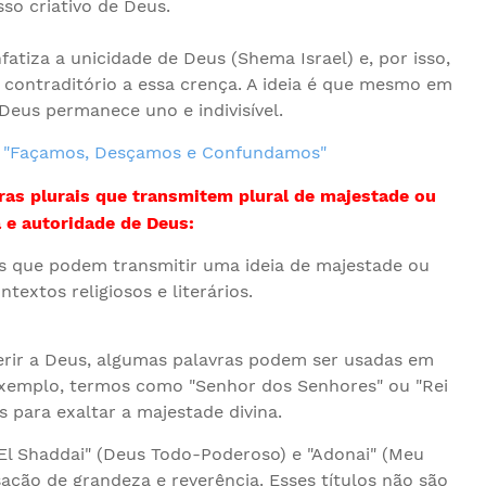
so criativo de Deus.
atiza a unicidade de Deus (Shema Israel) e, por isso,
 contraditório a essa crença. A ideia é que mesmo em
Deus permanece uno e indivisível.
"Façamos, Desçamos e Confundamos"
as plurais que transmitem plural de majestade ou
 e autoridade de Deus:
as que podem transmitir uma ideia de majestade ou
extos religiosos e literários.
ferir a Deus, algumas palavras podem ser usadas em
 exemplo, termos como "Senhor dos Senhores" ou "Rei
s para exaltar a majestade divina.
"El Shaddai" (Deus Todo-Poderoso) e "Adonai" (Meu
ão de grandeza e reverência. Esses títulos não são