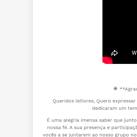
🌟 **Agra
Queridos leitores, Quero expressa
dedicaram um temp
É uma alegria imensa saber que junt
nossa fé. A sua presença e participa
vocês a se juntarem ao nosso grupo n