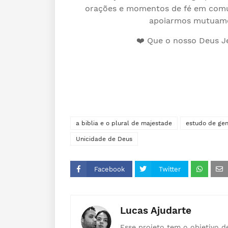
orações e momentos de fé em comun
apoiarmos mutuamen
❤️ Que o nosso Deus J
a biblia e o plural de majestade
estudo de gen
Unicidade de Deus
Facebook
Twitter
Lucas Ajudarte
Esse projeto tem o objetivo d