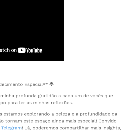
decimento Especial** 🌟
r minha profunda gratidão a cada um de vocês que
o para ler as minhas reflexões.
os estamos explorando a beleza e a profundidade da
ção tornam este espaço ainda mais especial! Convido
o
Telegram
! Lá, poderemos compartilhar mais insights,