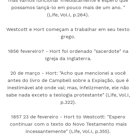
mas vamos funcionar imediatamente e espero que
possamos lançá-lo em pouco mais de um ano. "
(Life, Vol.I, p.264).
Westcott e Hort começam a trabalhar em seu texto
grego.
1856 fevereiro? - Hort foi ordenado "sacerdote" na
Igreja da Inglaterra.
20 de março - Hort: "Acho que mencionei a você
antes do livro de Campbell sobre a Expiação, que é
inestimável até onde vai; mas, infelizmente, ele não
sabe nada exceto a teologia protestante" (Life, Vol.I,
p.322).
1857 23 de fevereiro - Hort to Westcott: "Espero
continuar com o texto do Novo Testamento mais
incessantemente" (Life, Vol.I, p.355).