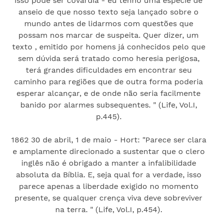
isso pode ser covardia - eu tenho uma espécie de
anseio de que nosso texto seja lançado sobre o
mundo antes de lidarmos com questões que
possam nos marcar de suspeita. Quer dizer, um
texto , emitido por homens já conhecidos pelo que
sem dúvida será tratado como heresia perigosa,
terá grandes dificuldades em encontrar seu
caminho para regiões que de outra forma poderia
esperar alcançar, e de onde não seria facilmente
banido por alarmes subsequentes. " (Life, Vol.I,
p.445).
1862 30 de abril, 1 de maio - Hort: "Parece ser clara
e amplamente direcionado a sustentar que o clero
inglês não é obrigado a manter a infalibilidade
absoluta da Bíblia. E, seja qual for a verdade, isso
parece apenas a liberdade exigido no momento
presente, se qualquer crença viva deve sobreviver
na terra. " (Life, Vol.I, p.454).