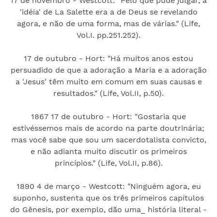
17 de novembro - Westcott: "Pelo que pude julgar, a
'idéia' de La Salette era a de Deus se revelando
agora, e não de uma forma, mas de várias." (Life,
Vol.I. pp.251.252).
17 de outubro - Hort: "Há muitos anos estou
persuadido de que a adoração a Maria e a adoração
a 'Jesus' têm muito em comum em suas causas e
resultados." (Life, Vol.II, p.50).
1867 17 de outubro - Hort: "Gostaria que
estivéssemos mais de acordo na parte doutrinária;
mas você sabe que sou um sacerdotalista convicto,
e não adianta muito discutir os primeiros
princípios." (Life, Vol.II, p.86).
1890 4 de março - Westcott: "Ninguém agora, eu
suponho, sustenta que os três primeiros capítulos
do Gênesis, por exemplo, dão uma_ história literal -