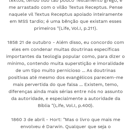
textos, tendo lido tão pouco Testamento grego, e
me arrastado com o vilão Textus Receptus. Pense
naquele vil Textus Receptus apoiado inteiramente
em MSS tardio; é uma bênção que existam esses
primeiros "(Life, Vol.I, p.211).
1858 21 de outubro - Além disso, eu concordo com
eles em condenar muitas doutrinas específicas
importantes da teologia popular como, para dizer o
mínimo, contendo muita superstição e imoralidade
de um tipo muito pernicioso ... As doutrinas
positivas até mesmo dos evangélicos parecem-me
mais pervertida do que falsa ... Existem, temo,
diferenças ainda mais sérias entre nós no assunto
da autoridade, e especialmente a autoridade da
Bíblia "(Life, Vol.I, p.400).
1860 3 de abril - Hort: "Mas o livro que mais me
envolveu é Darwin. Qualquer que seja o