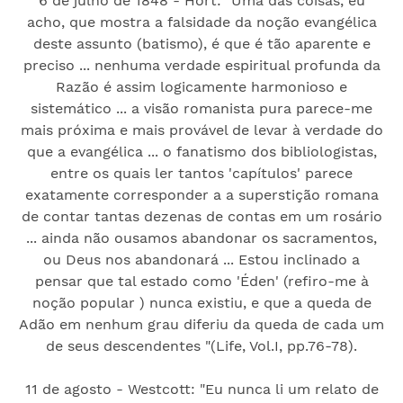
6 de julho de 1848 - Hort: "Uma das coisas, eu
acho, que mostra a falsidade da noção evangélica
deste assunto (batismo), é que é tão aparente e
preciso ... nenhuma verdade espiritual profunda da
Razão é assim logicamente harmonioso e
sistemático ... a visão romanista pura parece-me
mais próxima e mais provável de levar à verdade do
que a evangélica ... o fanatismo dos bibliologistas,
entre os quais ler tantos 'capítulos' parece
exatamente corresponder a a superstição romana
de contar tantas dezenas de contas em um rosário
... ainda não ousamos abandonar os sacramentos,
ou Deus nos abandonará ... Estou inclinado a
pensar que tal estado como 'Éden' (refiro-me à
noção popular ) nunca existiu, e que a queda de
Adão em nenhum grau diferiu da queda de cada um
de seus descendentes "(Life, Vol.I, pp.76-78).
11 de agosto - Westcott: "Eu nunca li um relato de