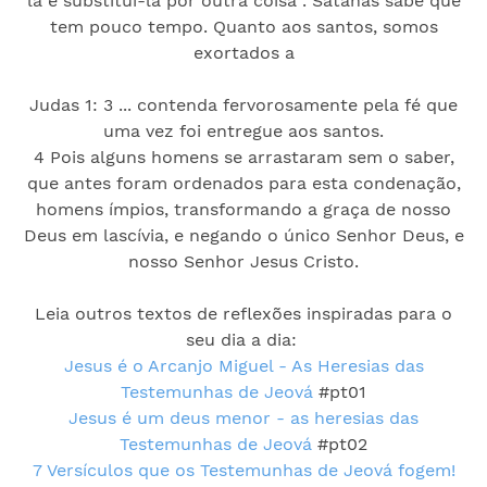
la e substituí-la por outra coisa . Satanás sabe que
tem pouco tempo. Quanto aos santos, somos
exortados a
Judas 1: 3 ... contenda fervorosamente pela fé que
uma vez foi entregue aos santos.
4 Pois alguns homens se arrastaram sem o saber,
que antes foram ordenados para esta condenação,
homens ímpios, transformando a graça de nosso
Deus em lascívia, e negando o único Senhor Deus, e
nosso Senhor Jesus Cristo.
Leia outros textos de reflexões inspiradas para o
seu dia a dia:
Jesus é o Arcanjo Miguel - As Heresias das
Testemunhas de Jeová
#pt01
Jesus é um deus menor - as heresias das
Testemunhas de Jeová
#pt02
7 Versículos que os Testemunhas de Jeová fogem!