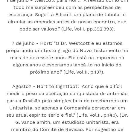
1 de julho - Westcott para Hort: "A revisão como um
todo me surpreendeu com as perspectivas de
esperança. Sugeri a Ellicott um plano de tabular e
circular as emendas antes de nosso encontro, que
pode ser valioso." (Life, Vol.I, pp.392.393).
7 de julho - Hort: "O Dr. Westcott e eu estamos
preparando um texto grego do Novo Testamento há
mais de dezessete anos. Ele está na imprensa há
alguns anos e esperamos lançá-lo no início do
próximo ano." (Life, Vol.II, p.137).
Agosto? - Hort to Lightfoot: "Acho que é difícil
medir o peso da aceitação conquistada de antemão
para a Revisão pelo simples fato de recebermos um
Unitarista, se apenas a Companhia perseverar em
seu atual espírito sério e fiel." (Life, Vol.II, p.140). (Dr.
G. Vance Smith, um estudioso unitarista, era
membro do Comitê de Revisão. Por sugestão de