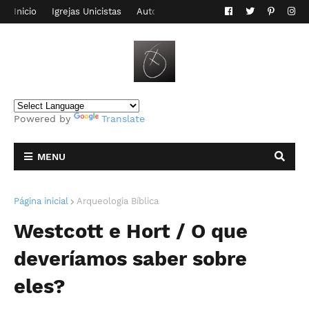
Inicio
Igrejas Unicistas
Autor do Blog
Contato
Powered by
Translate
MENU
Página inicial
Arqueologia Bíblica
Westcott e Hort / O que
deveríamos saber sobre
eles?