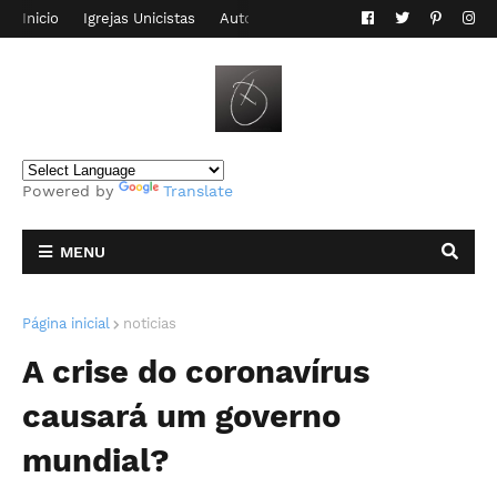
Inicio
Igrejas Unicistas
Autor do Blog
Contato
Powered by
Translate
MENU
Página inicial
noticias
A crise do coronavírus
causará um governo
mundial?