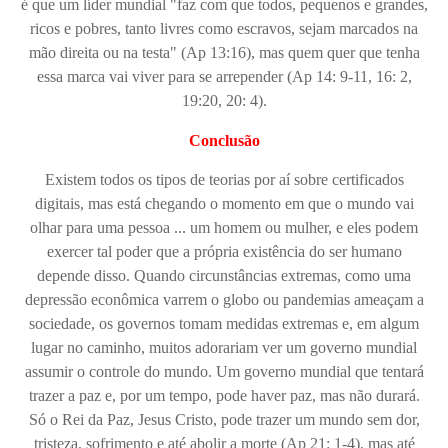
é que um líder mundial "faz com que todos, pequenos e grandes,
ricos e pobres, tanto livres como escravos, sejam marcados na
mão direita ou na testa" (Ap 13:16), mas quem quer que tenha
essa marca vai viver para se arrepender (Ap 14: 9-11, 16: 2,
19:20, 20: 4).
Conclusão
Existem todos os tipos de teorias por aí sobre certificados
digitais, mas está chegando o momento em que o mundo vai
olhar para uma pessoa ... um homem ou mulher, e eles podem
exercer tal poder que a própria existência do ser humano
depende disso. Quando circunstâncias extremas, como uma
depressão econômica varrem o globo ou pandemias ameaçam a
sociedade, os governos tomam medidas extremas e, em algum
lugar no caminho, muitos adorariam ver um governo mundial
assumir o controle do mundo. Um governo mundial que tentará
trazer a paz e, por um tempo, pode haver paz, mas não durará.
Só o Rei da Paz, Jesus Cristo, pode trazer um mundo sem dor,
tristeza, sofrimento e até abolir a morte (Ap 21: 1-4), mas até