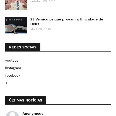
outubro 09, 2018
23 Versículos que provam a Unicidade de
Deus
abril 05, 2025
REDES SOCIAIS
youtube
instagram
facebook
X
ÚLTIMAS NOTÍCIAS
Anonymous