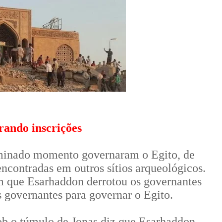
rando inscrições
rminado momento governaram o Egito, de
ncontradas em outros sítios arqueológicos.
m que Esarhaddon derrotou os governantes
 governantes para governar o Egito.
ob o túmulo de Jonas diz que Esarhaddon