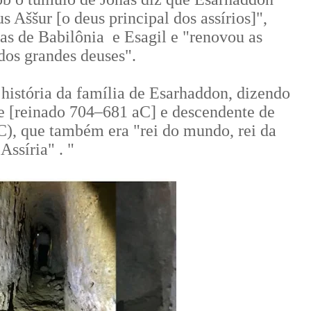
s Aššur [o deus principal dos assírios]",
gas de Babilônia e Esagil e "renovou as
 dos grandes deuses".
história da família de Esarhaddon, dizendo
be [reinado 704–681 aC] e descendente de
C), que também era "rei do mundo, rei da
Assíria" . "