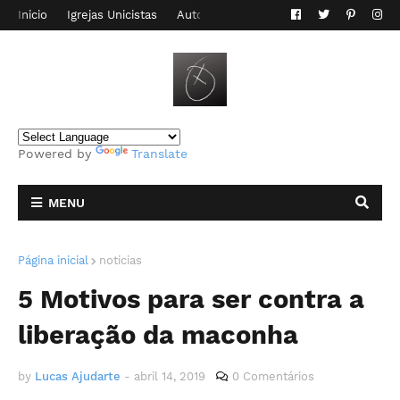
Inicio
Igrejas Unicistas
Autor do Blog
Contato
Powered by
Translate
MENU
Página inicial
noticias
5 Motivos para ser contra a
liberação da maconha
by
Lucas Ajudarte
-
abril 14, 2019
0 Comentários