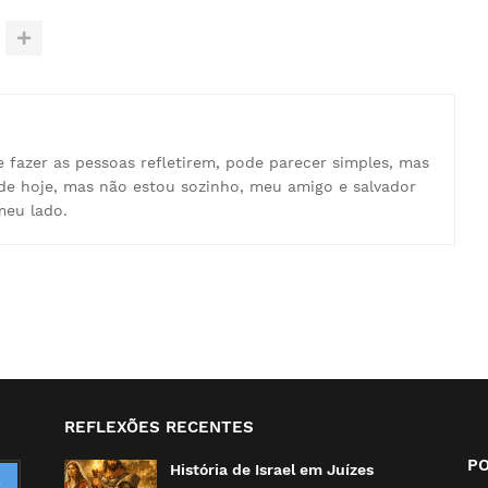
e fazer as pessoas refletirem, pode parecer simples, mas
de hoje, mas não estou sozinho, meu amigo e salvador
meu lado.
REFLEXÕES RECENTES
P
História de Israel em Juízes