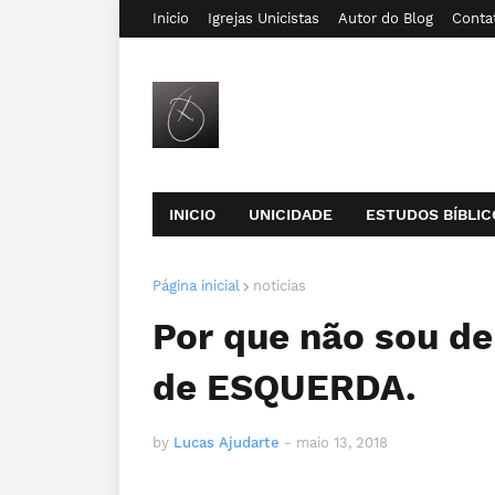
Inicio
Igrejas Unicistas
Autor do Blog
Conta
INICIO
UNICIDADE
ESTUDOS BÍBLIC
Página inicial
noticias
Por que não sou d
de ESQUERDA.
by
Lucas Ajudarte
-
maio 13, 2018