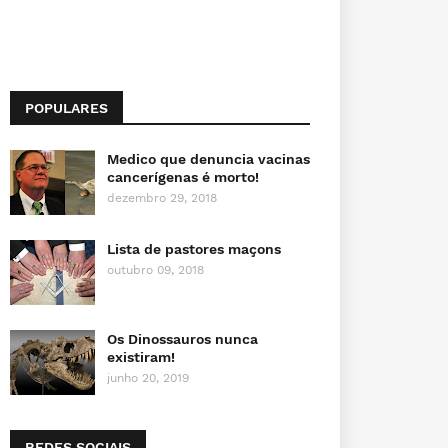
POPULARES
Medico que denuncia vacinas
cancerígenas é morto!
dezembro 29, 2018
Lista de pastores maçons
outubro 09, 2018
Os Dinossauros nunca
existiram!
junho 20, 2019
REDES SOCIAIS