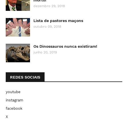
dezembro 29, 2018
Lista de pastores maçons
outubro 09, 2018
Os Dinossauros nunca existiram!
junho 20, 2019
REDES SOCIAIS
youtube
instagram
facebook
X