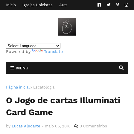
Inicio
Igrejas Unicistas
Autor do Blog
Contato
Powered by
Translate
MENU
Página inicial
Escatologia
O Jogo de cartas Illuminati
Card Game
by
Lucas Ajudarte
-
maio 06, 2018
0 Comentários