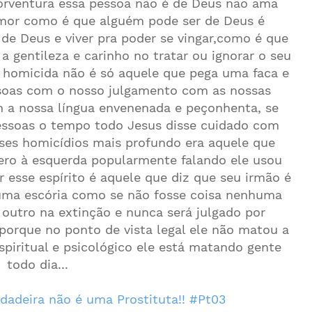
orventura essa pessoa não é de Deus não ama
amor como é que alguém pode ser de Deus é
de Deus e viver pra poder se vingar,como é que
a gentileza e carinho no tratar ou ignorar o seu
 homicida não é só aquele que pega uma faca e
ssoas com o nosso julgamento com as nossas
m a nossa língua envenenada e peçonhenta, se
essoas o tempo todo Jesus disse cuidado com
sses homicídios mais profundo era aquele que
ro à esquerda popularmente falando ele usou
 esse espírito é aquele que diz que seu irmão é
uma escória como se não fosse coisa nenhuma
outro na extinção e nunca será julgado por
orque no ponto de vista legal ele não matou a
piritual e psicológico ele está matando gente
todo dia...
rdadeira não é uma Prostituta!! #Pt03