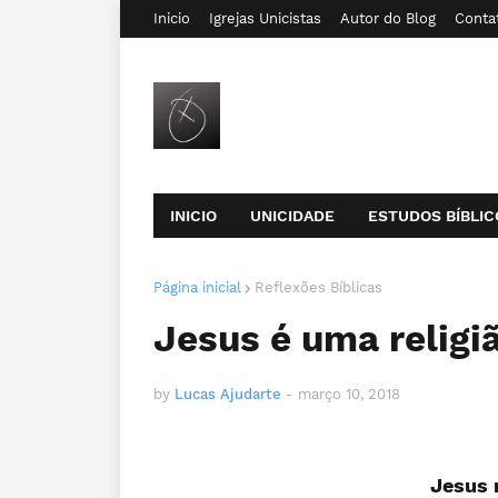
Inicio
Igrejas Unicistas
Autor do Blog
Conta
INICIO
UNICIDADE
ESTUDOS BÍBLIC
Página inicial
Reflexões Bíblicas
Jesus é uma religi
by
Lucas Ajudarte
-
março 10, 2018
Jesus 