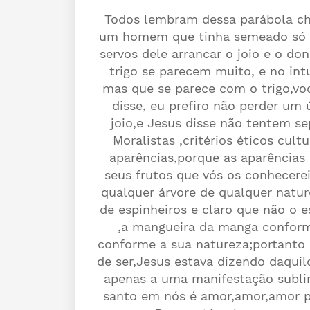
Todos lembram dessa parábola ch
um homem que tinha semeado só t
servos dele arrancar o joio e o d
trigo se parecem muito, e no int
mas que se parece com o trigo,vo
disse, eu prefiro não perder um 
joio,e Jesus disse não tentem sep
Moralistas ,critérios éticos cult
aparências,porque as aparências
seus frutos que vós os conhecerei
qualquer árvore de qualquer natur
de espinheiros e claro que não o 
,a mangueira da manga conforme
conforme a sua natureza;portanto a
de ser,Jesus estava dizendo daquil
apenas a uma manifestação sublim
santo em nós é amor,amor,amor p