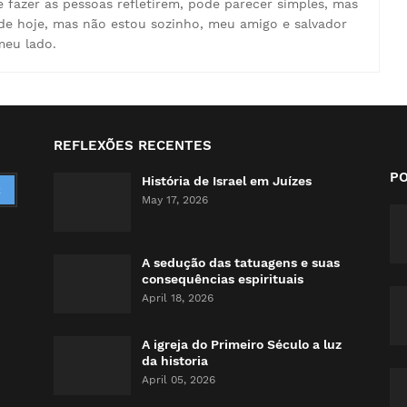
e fazer as pessoas refletirem, pode parecer simples, mas
de hoje, mas não estou sozinho, meu amigo e salvador
meu lado.
REFLEXÕES RECENTES
P
História de Israel em Juízes
May 17, 2026
A sedução das tatuagens e suas
consequências espirituais
April 18, 2026
A igreja do Primeiro Século a luz
da historia
April 05, 2026