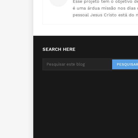
Esse projeto tem o objetivo d
é uma árdua missão nos dias 
pessoal Jesus Cristo está do 
SEARCH HERE