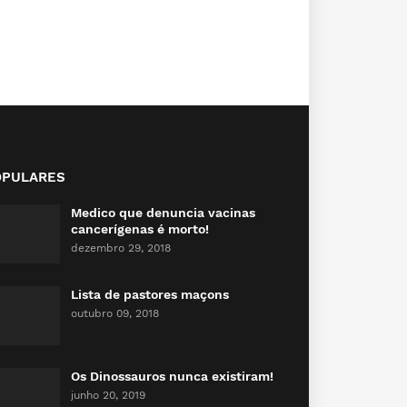
OPULARES
Medico que denuncia vacinas
cancerígenas é morto!
dezembro 29, 2018
Lista de pastores maçons
outubro 09, 2018
Os Dinossauros nunca existiram!
junho 20, 2019