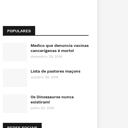
POPULARES
Medico que denuncia vacinas
cancerígenas é morto!
dezembro 29, 2018
Lista de pastores maçons
outubro 09, 2018
Os Dinossauros nunca
existiram!
junho 20, 2019
REDES SOCIAIS