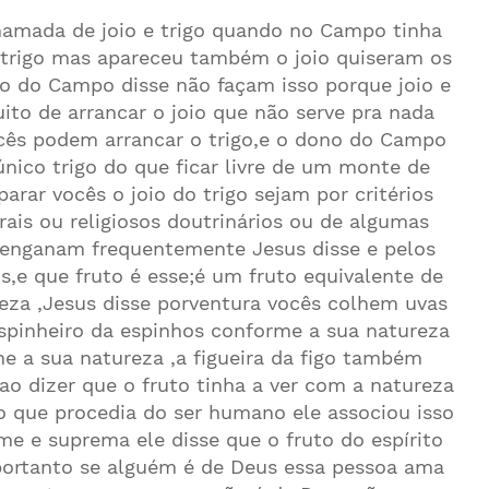
amada de joio e trigo quando no Campo tinha
rigo mas apareceu também o joio quiseram os
ono do Campo disse não façam isso porque joio e
uito de arrancar o joio que não serve pra nada
cês podem arrancar o trigo,e o dono do Campo
único trigo do que ficar livre de um monte de
arar vocês o joio do trigo sejam por critérios
urais ou religiosos doutrinários ou de algumas
 enganam frequentemente Jesus disse e pelos
s,e que fruto é esse;é um fruto equivalente de
eza ,Jesus disse porventura vocês colhem uvas
espinheiro da espinhos conforme a sua natureza
 a sua natureza ,a figueira da figo também
o dizer que o fruto tinha a ver com a natureza
o que procedia do ser humano ele associou isso
e e suprema ele disse que o fruto do espírito
ortanto se alguém é de Deus essa pessoa ama