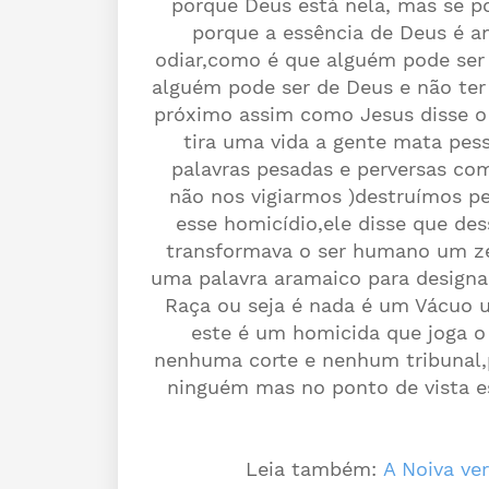
porque Deus está nela, mas se p
porque a essência de Deus é 
odiar,como é que alguém pode ser 
alguém pode ser de Deus e não ter 
próximo assim como Jesus disse o
tira uma vida a gente mata pe
palavras pesadas e perversas co
não nos vigiarmos )destruímos p
esse homicídio,ele disse que de
transformava o ser humano um ze
uma palavra aramaico para designar
Raça ou seja é nada é um Vácuo 
este é um homicida que joga o 
nenhuma corte e nenhum tribunal,p
ninguém mas no ponto de vista es
Leia também:
A Noiva ve