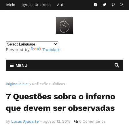
Inicio
Igrejas Unicistas
Autor do Blog
Contato
Powered by
Translate
MENU
Página inicial
Reflexões Bíblicas
7 Questões sobre o inferno
que devem ser observadas
by
Lucas Ajudarte
-
agosto 12, 2019
0 Comentários