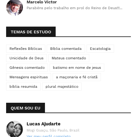
Marcelo Victor
Parabéns pelo trabalho em prol do Reino de Deus!!!...
TEMAS DE ESTUDO
Reflexões Bíblicas
Bíblia comentada
Escatologia
Unicidade de Deus
Mateus comentado
Gênesis comentado
batismo em nome de jesus
Mensagens espirituas
a maçonaria e fé cristã
bíblia resumida
plural majestático
QUEM SOU EU
Lucas Ajudarte
Mogi Guaçu, São Paulo, Brazil
Ver meu perfil completo