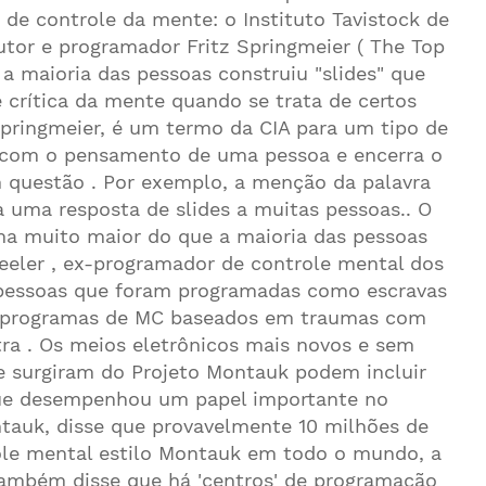
de controle da mente: o Instituto Tavistock de
or e programador Fritz Springmeier ( The Top
e a maioria das pessoas construiu "slides" que
 crítica da mente quando se trata de certos
a Springmeier, é um termo da CIA para um tipo de
 com o pensamento de uma pessoa e encerra o
 questão . Por exemplo, a menção da palavra
a uma resposta de slides a muitas pessoas.. O
a muito maior do que a maioria das pessoas
eler , ex-programador de controle mental dos
e pessoas que foram programadas como escravas
 programas de MC baseados em traumas com
a . Os meios eletrônicos mais novos e sem
 surgiram do Projeto Montauk podem incluir
 que desempenhou um papel importante no
tauk, disse que provavelmente 10 milhões de
ole mental estilo Montauk em todo o mundo, a
também disse que há 'centros' de programação