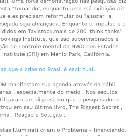
nati. Uma forte demonstração nas pesquisas diz
 está "tomando", enquanto uma má exibição diz
 eles precisam reformular ou "ajustar" a
sejada seja alcançada. Enquanto o impulso e o
didos em Tavistock,mais de 200 'think tanks'
okings Institute, que são supervisionados e
zação de controle mental da NWO nos Estados
Institute (SRI) em Menlo Park, Califórnia.
as que a crise no Brasil é espiritual.
OM manifestam sua agenda através da hábil
nas , especialmente do medo . Nos séculos
tilizaram um dispositivo que o pesquisador e
izou em seu último livro, The Biggest Secret ,
ma , Reação e Solução .
istas Illuminati criam o Problema - financiando,