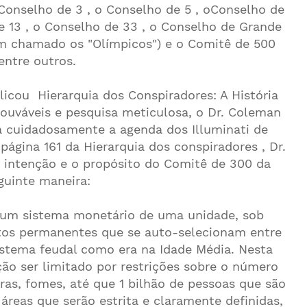
onselho de 3 , o Conselho de 5 , oConselho de
de 13 , o Conselho de 33 , o Conselho de Grande
m chamado os "Olímpicos") e o Comitê de 500
entre outros.
icou Hierarquia dos Conspiradores: A História
uváveis ​​e pesquisa meticulosa, o Dr. Coleman
ha cuidadosamente a agenda dos Illuminati de
ágina 161 da Hierarquia dos conspiradores , Dr.
intenção e o propósito do Comitê de 300 da
guinte maneira:
um sistema monetário de uma unidade, sob
eitos permanentes que se auto-selecionam entre
stema feudal como era na Idade Média. Nesta
o ser limitado por restrições sobre o número
rras, fomes, até que 1 bilhão de pessoas que são
áreas que serão estrita e claramente definidas,