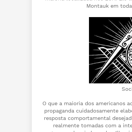
Montauk em todas
Soc
O que a maioria dos americanos ac
propaganda cuidadosamente elabor
resposta comportamental desejada
realmente tomadas com a inten