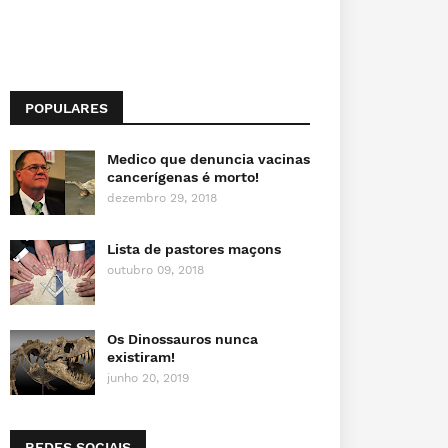
POPULARES
Medico que denuncia vacinas
cancerígenas é morto!
dezembro 29, 2018
Lista de pastores maçons
outubro 09, 2018
Os Dinossauros nunca
existiram!
junho 20, 2019
REDES SOCIAIS