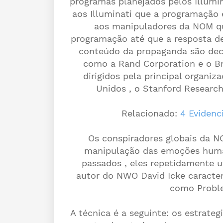
programas planejados pelos Illumi
aos Illuminati que a programação
aos manipuladores da NOM que
programação até que a resposta de
conteúdo da propaganda são deci
como a Rand Corporation e o Bro
dirigidos pela principal organi
Unidos , o Stanford Research 
Relacionado:
4 Evidenci
Os conspiradores globais da N
manipulação das emoções huma
passados , eles repetidamente u
autor do NWO David Icke caracter
como Proble
A técnica é a seguinte: os estrateg