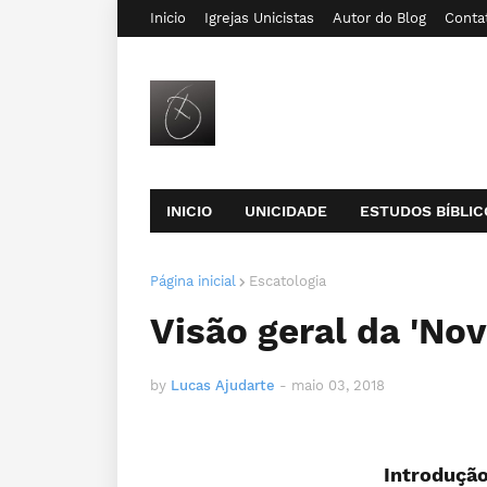
Inicio
Igrejas Unicistas
Autor do Blog
Conta
INICIO
UNICIDADE
ESTUDOS BÍBLIC
Página inicial
Escatologia
Visão geral da 'No
by
Lucas Ajudarte
-
maio 03, 2018
Introduçã