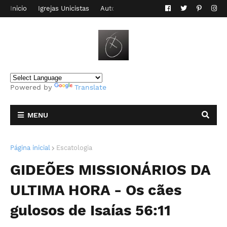
Inicio
Igrejas Unicistas
Autor do Blog
Contato
Powered by
Translate
MENU
Página inicial
Escatologia
GIDEÕES MISSIONÁRIOS DA
ULTIMA HORA - Os cães
gulosos de Isaías 56:11