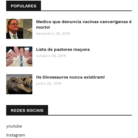
POPULARES
Medico que denuncia vacinas cancerígenas é
morto!
dezembro 29, 2018
Lista de pastores maçons
outubro 09, 2018
Os Dinossauros nunca existiram!
junho 20, 2019
REDES SOCIAIS
youtube
instagram