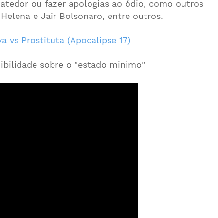
atedor ou fazer apologias ao ódio, como outros
elena e Jair Bolsonaro, entre outros.
va vs Prostituta (Apocalipse 17)
ibilidade sobre o "estado minimo"