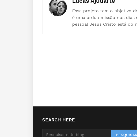
Lucas Ajudarte
Esse projeto tem o objetivo d
é uma árdua missão nos dias 
pessoal Jesus Cristo está do 
SEARCH HERE