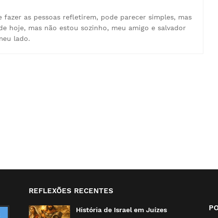
e fazer as pessoas refletirem, pode parecer simples, mas
de hoje, mas não estou sozinho, meu amigo e salvador
meu lado.
REFLEXÕES RECENTES
P
História de Israel em Juízes