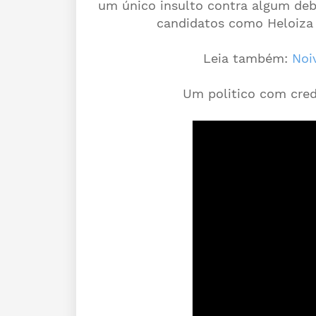
um único insulto contra algum deb
candidatos como Heloiza H
Leia também:
Noi
Um politico com cred