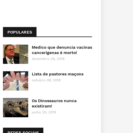
POPULARES
Medico que denuncia vacinas
cancerígenas é morto!
dezembro 29, 2018
Lista de pastores maçons
outubro 09, 2018
Os Dinossauros nunca
existiram!
junho 20, 2019
REDES SOCIAIS