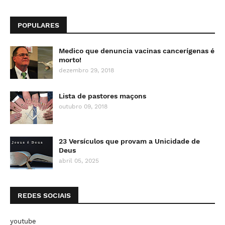
POPULARES
Medico que denuncia vacinas cancerígenas é
morto!
dezembro 29, 2018
Lista de pastores maçons
outubro 09, 2018
23 Versículos que provam a Unicidade de
Deus
abril 05, 2025
REDES SOCIAIS
youtube