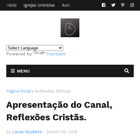
Inicio
Igrejas Unicistas
Autor do Blog
Contato
Powered by
Translate
MENU
Página inicial
Reflexões Bíblicas
Apresentação do Canal,
Reflexões Cristãs.
by
Lucas Ajudarte
-
janeiro 02, 2018