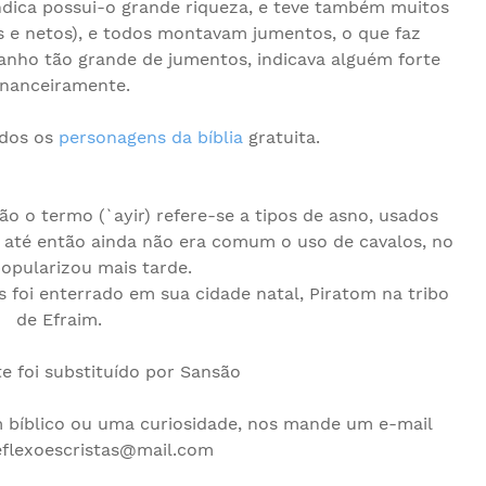
indica possui-o grande riqueza, e teve também muitos
os e netos), e todos montavam jumentos, o que faz
banho tão grande de jumentos, indicava alguém forte
inanceiramente.
odos os
personagens da bíblia
gratuita.
o o termo (`ayir) refere-se a tipos de asno, usados
is até então ainda não era comum o uso de cavalos, no
popularizou mais tarde.
is foi enterrado em sua cidade natal, Piratom na tribo
de Efraim.
e foi substituído por Sansão
bíblico ou uma curiosidade, nos mande um e-mail
eflexoescristas@mail.com