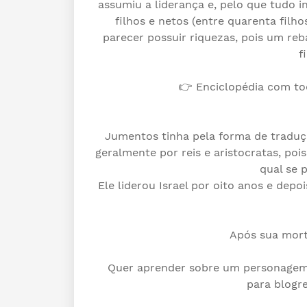
assumiu a liderança e, pelo que tudo 
filhos e netos (entre quarenta filh
parecer possuir riquezas, pois um re
f
👉 Enciclopédia com t
Jumentos tinha pela forma de traduçã
geralmente por reis e aristocratas, po
qual se 
Ele liderou Israel por oito anos e depo
Após sua mort
Quer aprender sobre um personagem 
para blogr