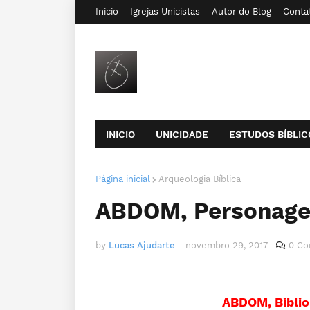
Inicio
Igrejas Unicistas
Autor do Blog
Conta
INICIO
UNICIDADE
ESTUDOS BÍBLIC
Página inicial
Arqueologia Bíblica
ABDOM, Personage
by
Lucas Ajudarte
-
novembro 29, 2017
0 Co
ABDOM, Bibliol