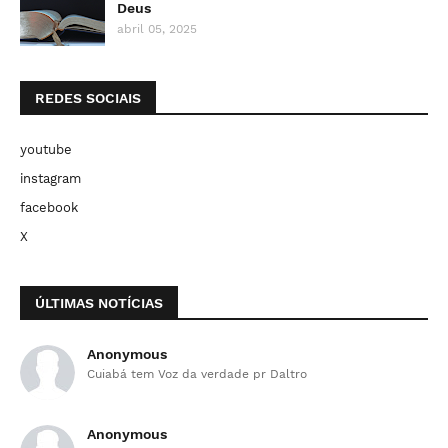
Deus
abril 05, 2025
REDES SOCIAIS
youtube
instagram
facebook
X
ÚLTIMAS NOTÍCIAS
Anonymous
Cuiabá tem Voz da verdade pr Daltro
Anonymous