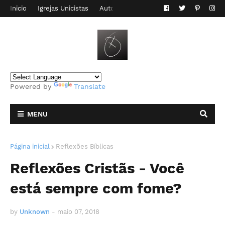
Inicio
Igrejas Unicistas
Autor do Blog
Contato
Powered by
Translate
MENU
Página inicial
Reflexões Bíblicas
Reflexões Cristãs - Você
está sempre com fome?
by
Unknown
-
maio 07, 2018