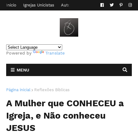
Inicio
Igrejas Unicistas
Autor do Blog
Contato
Powered by
Translate
MENU
Página inicial
Reflexões Bíblicas
A Mulher que CONHECEU a
Igreja, e Não conheceu
JESUS