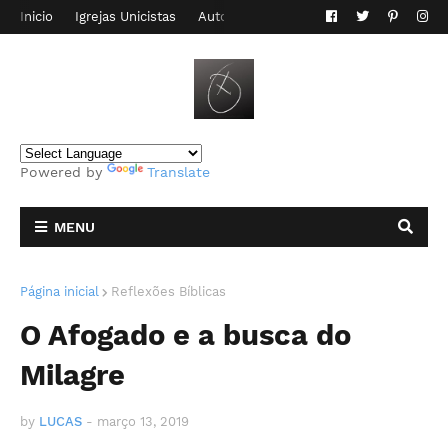
Inicio
Igrejas Unicistas
Autor do Blog
Contato
Powered by
Translate
MENU
Página inicial
Reflexões Bíblicas
O Afogado e a busca do
Milagre
by
LUCAS
-
março 13, 2019